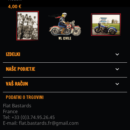
Cena
4,00 €
IZDELKI

NAŠE PODJETJE

VAŠ RAČUN

PODATKI O TRGOVINI
Flat Bastards
France
Tel:
+33 (0)3.74.95.26.45
E-mail:
flat.bastards.fr@gmail.com