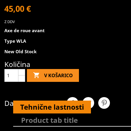
45,00 €
Z DDV
Axe de roue avant
Type WLA
New Old Stock
Količina

V KOŠARICO
Daj v skupno rabo
Tehnične lastnosti
Product tab title