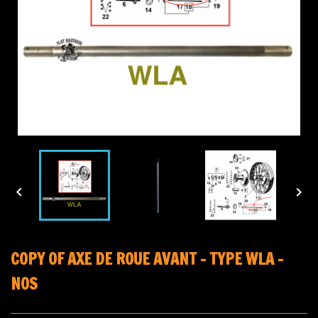


COPY OF AXE DE ROUE AVANT - TYPE WLA -
NOS