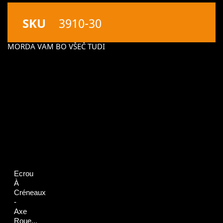
SKU
3910-30
MORDA VAM BO VŠEČ TUDI
Ecrou
À
Créneaux
-
Axe
Roue...