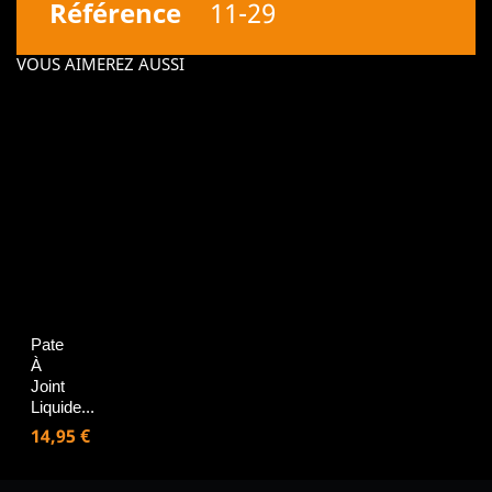
Référence
11-29
VOUS AIMEREZ AUSSI
Pate
À
Joint
Liquide...
Prix
14,95 €