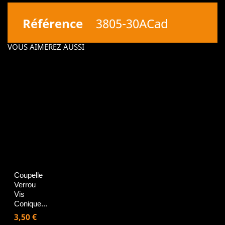
Référence
3805-30ACad
VOUS AIMEREZ AUSSI
Coupelle
Verrou
Vis
Conique...
Prix
3,50 €