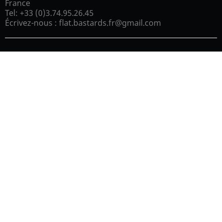
France
Tel:
+33 (0)3.74.95.26.45
Écrivez-nous :
flat.bastards.fr@gmail.com